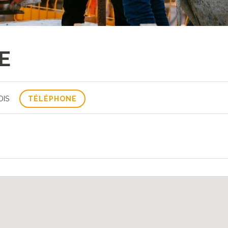
E
OIS
TÉLÉPHONE