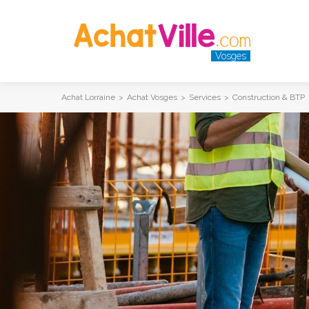
Vosges
Achat Lorraine
>
Achat Vosges
>
Services
>
Construction & BTP