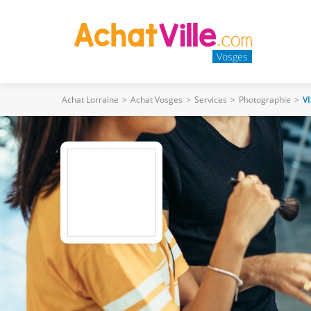
Vosges
Achat Lorraine
>
Achat Vosges
>
Services
>
Photographie
>
V