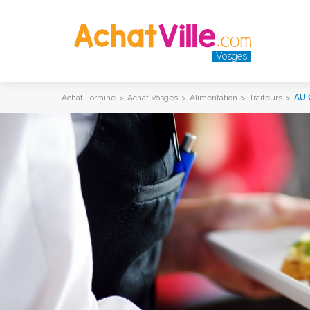
Vosges
Achat Lorraine
>
Achat Vosges
>
Alimentation
>
Traiteurs
>
AU 