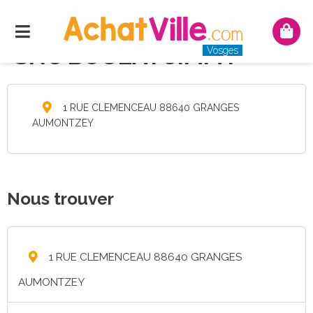
Menu
Mon
pani
SNC BOULAY JIMMY
Vosges
1 RUE CLEMENCEAU 88640 GRANGES
AUMONTZEY
Nous trouver
1 RUE CLEMENCEAU 88640 GRANGES
AUMONTZEY