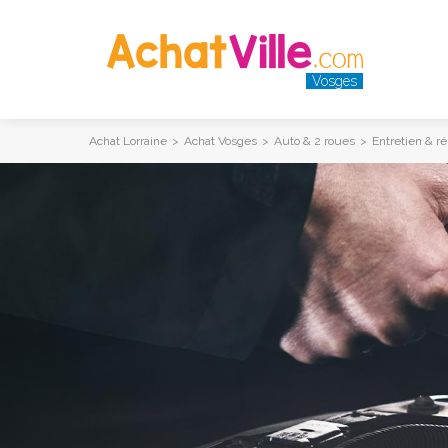
Vosges
Achat Lorraine
>
Achat Vosges
>
Auto & 2 roues
>
Entretien & ré