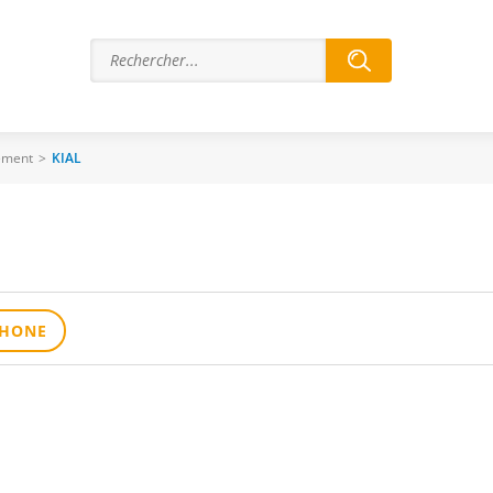
ement
>
KIAL
PHONE