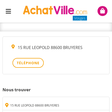
MME SUCHETET MARIA
Menu
Mon
MANUELA
panie
Vosges
15 RUE LEOPOLD 88600 BRUYERES
TÉLÉPHONE
Nous trouver
15 RUE LEOPOLD 88600 BRUYERES