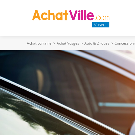
Vosges
Achat Lorraine
>
Achat Vosges
>
Auto & 2 roues
>
Concessionn