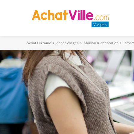
Vosges
Achat Lorraine
>
Achat Vosges
>
Maison & décoration
>
Infor