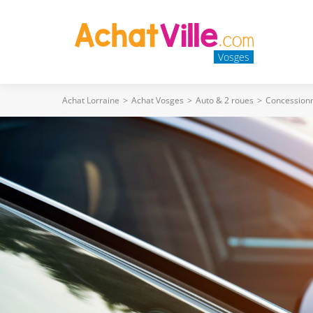
Vosges
Achat Lorraine
>
Achat Vosges
>
Auto & 2 roues
>
Concessionn