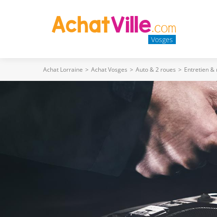
Vosges
Achat Lorraine
>
Achat Vosges
>
Auto & 2 roues
>
Entretien &