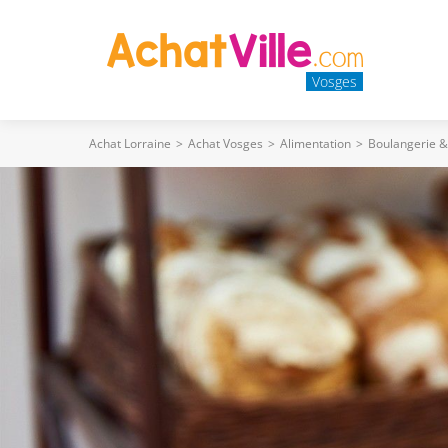
Vosges
Achat Lorraine
>
Achat Vosges
>
Alimentation
>
Boulangerie &