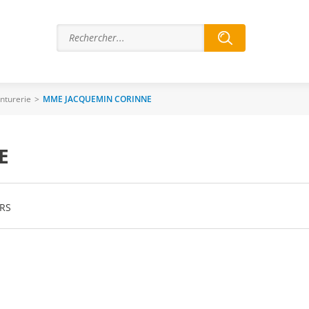
inturerie
>
MME JACQUEMIN CORINNE
E
ERS