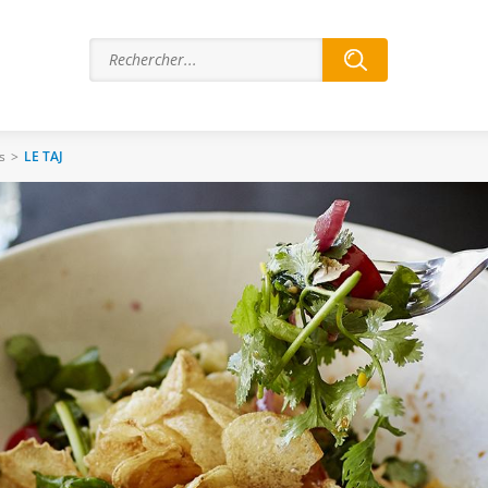
s
>
LE TAJ