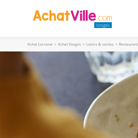
Vosges
Achat Lorraine
>
Achat Vosges
>
Loisirs & sorties
>
Restaurant