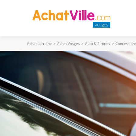
Vosges
Achat Lorraine
>
Achat Vosges
>
Auto & 2 roues
>
Concessionn