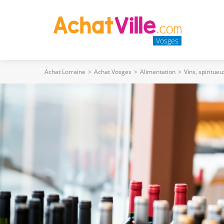
Vosges
Achat Lorraine
>
Achat Vosges
>
Alimentation
>
Vins, spiritueu