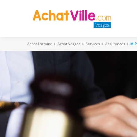
Vosges
Achat Lorraine
>
Achat Vosges
>
Services
>
Assurances
>
M P