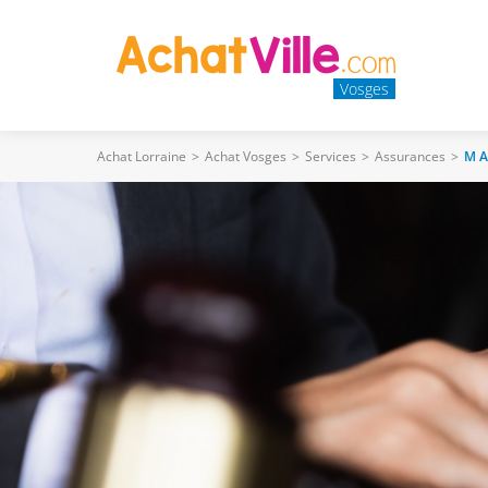
Vosges
Achat Lorraine
>
Achat Vosges
>
Services
>
Assurances
>
M A