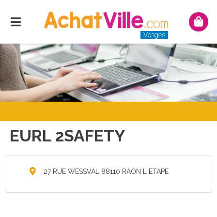
Menu
Mon
pani
Vosges
EURL 2SAFETY
27 RUE WESSVAL 88110 RAON L ETAPE