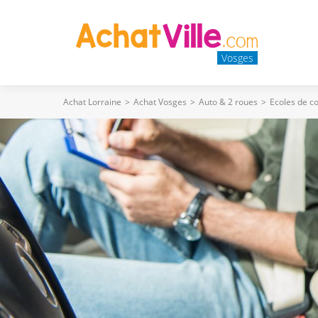
Vosges
Achat Lorraine
>
Achat Vosges
>
Auto & 2 roues
>
Ecoles de c