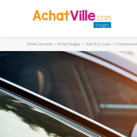
Vosges
Achat Lorraine
>
Achat Vosges
>
Auto & 2 roues
>
Concessionn