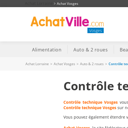
Achat Lorraine
Achat Vosges
Vosges
Alimentation
Auto & 2 roues
Bea
Achat Lorraine
>
Achat Vosges
>
Auto & 2 roues
>
Contrôle t
Contrôle t
Contrôle technique Vosges
vous 
Contrôle technique Vosges
sur no
Vous pouvez également étendre vot
Achat-Vosges
, le site fédérateur