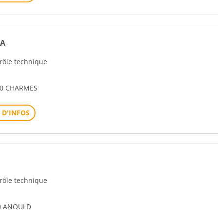
2A
trôle technique
30 CHARMES
 D'INFOS
trôle technique
50 ANOULD