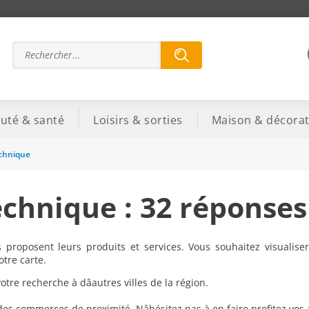
uté & santé
Loisirs & sorties
Maison & décorat
echnique
echnique : 32 réponses
proposent leurs produits et services. Vous souhaitez visualiser
tre carte.
re recherche à dâautres villes de la région.
 des commerces de proximité. Nâhésitez pas à en faire profitez vos 