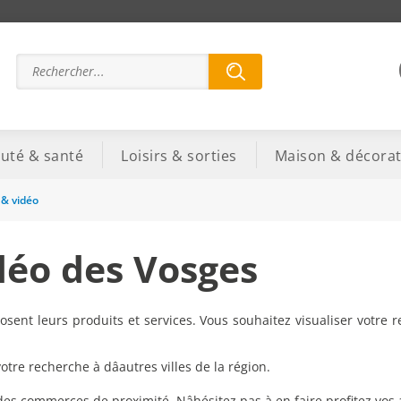
uté & santé
Loisirs & sorties
Maison & décorat
 & vidéo
déo des Vosges
sent leurs produits et services. Vous souhaitez visualiser votre 
re recherche à dâautres villes de la région.
 des commerces de proximité. Nâhésitez pas à en faire profitez vos 