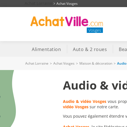
Achat Lorraine
Achat Vosges
Vosges
Alimentation
Auto & 2 roues
Bea
Achat Lorraine
>
Achat Vosges
>
Maison & décoration
>
Audio
Audio & vi
Audio & vidéo Vosges
vous propo
vidéo Vosges
sur notre carte.
Vous pouvez également étendre vot
Achat-Vosges
, le site fédérateur