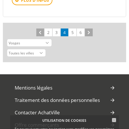
PLUS D'INFOS
Précédent
2
3
4
5
6
Suivant
Mentions légales
Traitement des données personnelles
Contacter AchatVille
UTILISATION DE COOKIES
Offre commerçants
En poursuivant votre navigation sans modifier vos paramètres