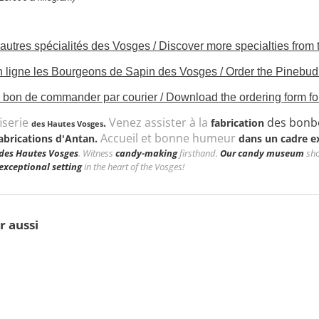
autres spécialités des Vosges / Discover more specialties from
ligne les Bourgeons de Sapin des Vosges / Order the Pinebud
 bon de commander par courier / Download the ordering form for
iserie
Venez assister à la
des bonbo
.
fabrication
des Hautes Vosges
Accueil et bonne humeur
abrications d'Antan.
dans un cadre e
des Hautes Vosges
. Witness
candy-making
firsthand.
Our candy museum
sho
exceptional setting
in the heart of the Vosges!
r aussi