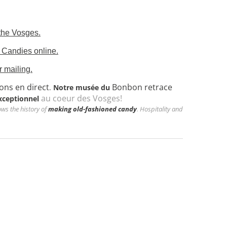
 the Vosges.
 Candies online.
 mailing.
ns en direct
Bonbon retrace
.
Notre musée du
au coeur des Vosges!
xceptionnel
ws the history of
making old-fashioned candy
. Hospitality and