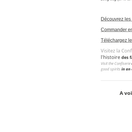
Découvrez les 
Commander en 
Téléchargez le
Visitez la Conf
l'histoire
des f
Visit the Confiserie
good spirits
in an 
A voi