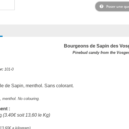
Poser une qu
Bourgeons de Sapin des Vosg
Pinebud candy from the Vosge
r:
101-0
:
lle de Sapin, menthol. Sans colorant.
s, menthol. No colouring.
ent :
0g
(3.40€ soit 13,60 le Kg)
13.60€ a kilogram)