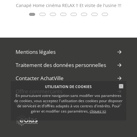
Canapé Home cinéma RELAX !! Et visite de l'usine !!!
Mentions légales
Traitement des données personnelles
Contacter AchatVille
UTILISATION DE COOKIES
Offre commerçants
En poursuivant votre navigation sans modifier vos paramètres
de cookies, vous acceptez l'utilisation des cookies pour disposer
Toutes les villes
de services et d'offres adaptés à vos centres d'intérêts. Pour
gérer et modifier ces paramètres,
cliquez ici