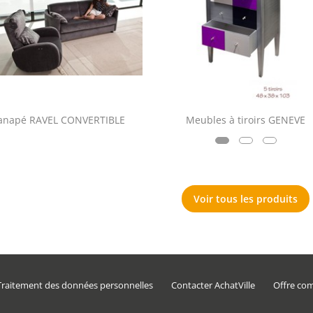
anapé RAVEL CONVERTIBLE
Meubles à tiroirs GENEVE
Voir tous les produits
Traitement des données personnelles
Contacter AchatVille
Offre co