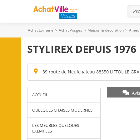
Vosges
Achat Lorraine
>
Achat Vosges
>
Maison & décoration
>
Ameu
STYLIREX DEPUIS 1976
39 route de Neufchateau 88350 LIFFOL LE GR
Avi
ACCUEIL
QUELQUES CHAISES MODERNES
LES MEUBLES QUELQUES
EXEMPLES