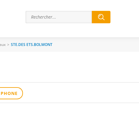
iaux
>
STE.DES ETS.BOLMONT
ÉPHONE