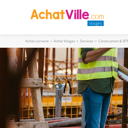
Vosges
Achat Lorraine
>
Achat Vosges
>
Services
>
Construction & BT