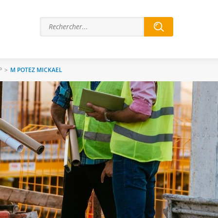
P
>
M POTEZ MICKAEL