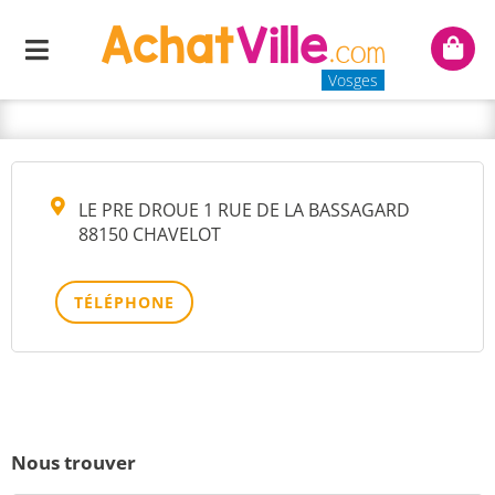
VOSGES BATTERIES ET
Menu
Mon
LUMIERES
panie
Vosges
LE PRE DROUE 1 RUE DE LA BASSAGARD
88150 CHAVELOT
TÉLÉPHONE
Nous trouver