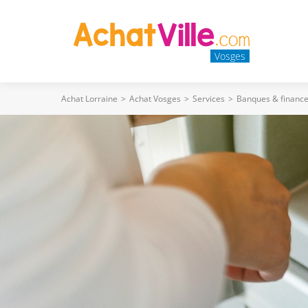
Vosges
Achat Lorraine
>
Achat Vosges
>
Services
>
Banques & financ