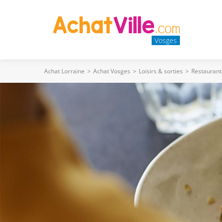
Vosges
Achat Lorraine
>
Achat Vosges
>
Loisirs & sorties
>
Restaurant