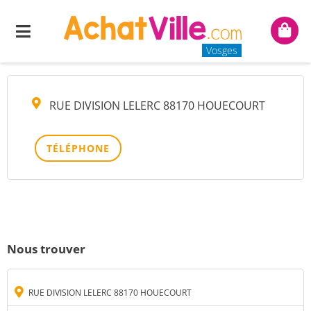
MME GRAND CECILE
Menu
Mon
panie
Vosges
RUE DIVISION LELERC 88170 HOUECOURT
TÉLÉPHONE
Nous trouver
RUE DIVISION LELERC 88170 HOUECOURT