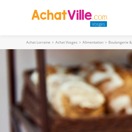
Vosges
Achat Lorraine
>
Achat Vosges
>
Alimentation
>
Boulangerie &