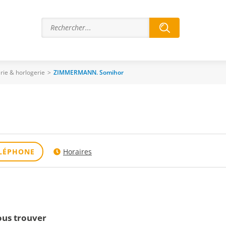
erie & horlogerie
>
ZIMMERMANN. Somihor
LÉPHONE
Horaires
us trouver