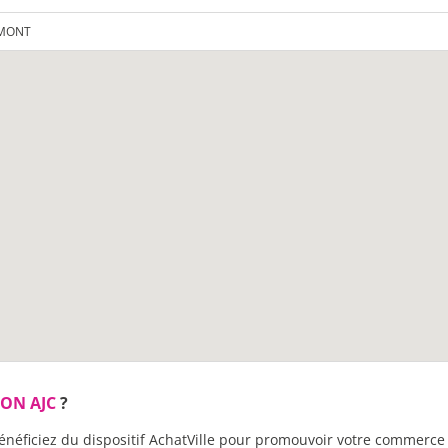
EMONT
ON AJC
?
énéficiez du dispositif AchatVille pour promouvoir votre commerce 