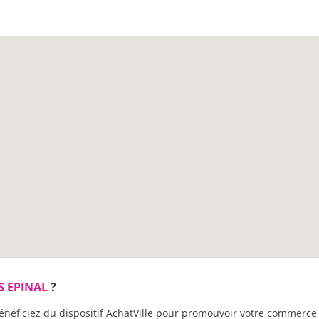
S EPINAL
?
énéficiez du dispositif AchatVille pour promouvoir votre commerce 