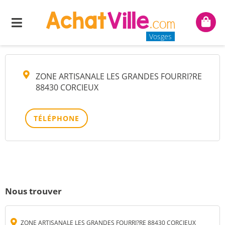
CARS FERRY
Menu
Mon
panie
Vosges
ZONE ARTISANALE LES GRANDES FOURRI?RE
88430 CORCIEUX
TÉLÉPHONE
Nous trouver
ZONE ARTISANALE LES GRANDES FOURRI?RE 88430 CORCIEUX