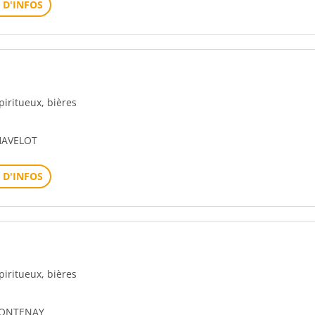
 D'INFOS
spiritueux, bières
HAVELOT
 D'INFOS
spiritueux, bières
FONTENAY