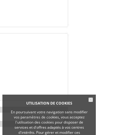
UTILISATION DE COOKIES
En poursuivant votre navigation sans modifier
vos paramètres de cookies, vous acceptez
l'utilisation des cookies pour disposer de
services et d'offres adaptés à vos centres
d'intérêts. Pour gérer et modifier ces