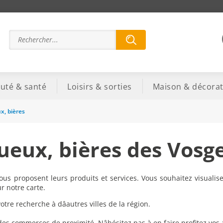
uté & santé
Loisirs & sorties
Maison & décorat
ux, bières
tueux, bières des Vosg
ous proposent leurs produits et services. Vous souhaitez visualise
r notre carte.
re recherche à dâautres villes de la région.
 des commerces de proximité. Nâhésitez pas à en faire profitez vos 