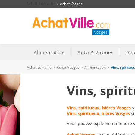
Achat Lorraine
Achat Vosges
Vosges
Alimentation
Auto & 2 roues
Bea
Achat Lorraine
>
Achat Vosges
>
Alimentation
>
Vins, spiritue
Vins, spiri
Vins, spiritueux, bières Vosges
v
Vins, spiritueux, bières Vosges
su
Vous pouvez également étendre vot
Achat-Vosges
, le site fédérateur